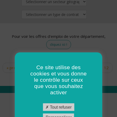
Pour voir les offres d'emploi de votre département,
cliquez ici !
Ce site utilise des
« premier
‹ précédent
…
10
11
12
Pages
cookies et vous donne
13
14
15
16
17
18
le contrôle sur ceux
que vous souhaitez
activer
Qui sommes nous
Tout refuser
Académie ADMR