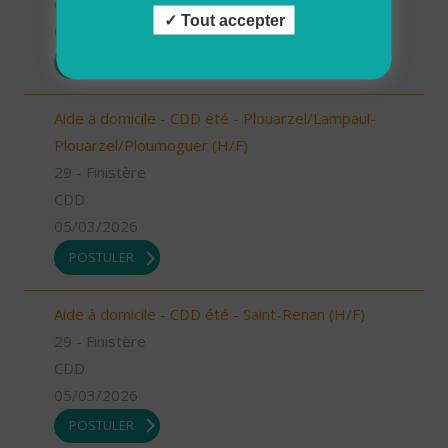
CDD
Tout accepter
05/03/2026
POSTULER
Aide à domicile - CDD été - Plouarzel/Lampaul-
Plouarzel/Ploumoguer (H/F)
29 - Finistère
CDD
05/03/2026
POSTULER
Aide à domicile - CDD été - Saint-Renan (H/F)
29 - Finistère
CDD
05/03/2026
POSTULER