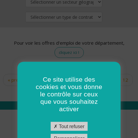
Pour voir les offres d'emploi de votre département,
cliquez ici !
Ce site utilise des
« premier
‹ précédent
…
10
11
12
Pages
cookies et vous donne
13
14
15
16
17
18
le contrôle sur ceux
que vous souhaitez
activer
Qui sommes nous
Tout refuser
Académie ADMR