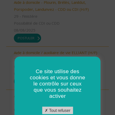
Aide à domicile - Plourin, Brélès, Lanildut,
Porspoder, Landunvez - CDD ou CDI (H/F)
29 - Finistère
Possibilité de CDI ou CDD
08/08/2025
POSTULER
Aide à domicile / auxiliaire de vie ELLIANT (H/F)
29 - Finistère
CDD
Ce site utilise des
08/08/2025
cookies et vous donne
POSTULER
le contrôle sur ceux
que vous souhaitez
activer
Aide à domicile - Secteur de Guilers - CDI (H/F)
29 - Finistère
CDI
Tout refuser