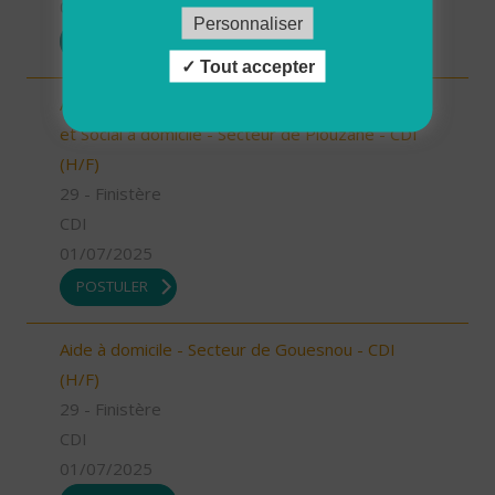
01/07/2025
Personnaliser
POSTULER
Tout accepter
Auxiliaire de Vie Sociale/Accompagnant Educatif
et Social à domicile - Secteur de Plouzané - CDI
(H/F)
29 - Finistère
CDI
01/07/2025
POSTULER
Aide à domicile - Secteur de Gouesnou - CDI
(H/F)
29 - Finistère
CDI
01/07/2025