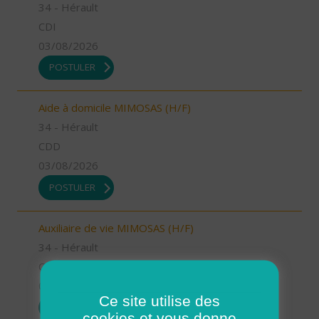
34 - Hérault
CDI
03/08/2026
POSTULER
Aide à domicile MIMOSAS (H/F)
34 - Hérault
CDD
03/08/2026
POSTULER
Auxiliaire de vie MIMOSAS (H/F)
34 - Hérault
CDI
03/08/2026
Ce site utilise des
POSTULER
cookies et vous donne