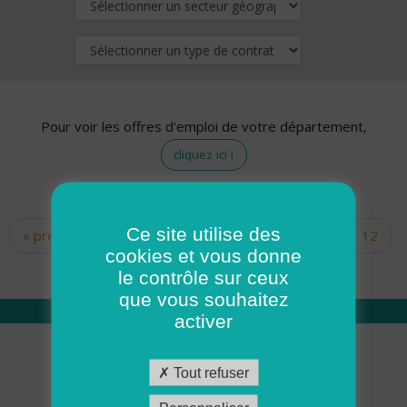
Pour voir les offres d'emploi de votre département,
cliquez ici !
Ce site utilise des
« premier
‹ précédent
…
10
11
12
Pages
cookies et vous donne
13
14
15
16
17
18
le contrôle sur ceux
que vous souhaitez
activer
Qui sommes nous
Tout refuser
Académie ADMR