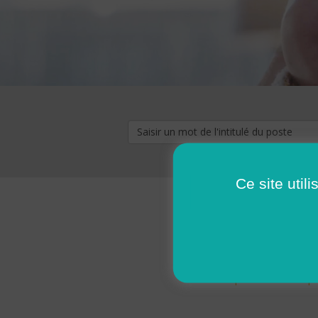
Ce site util
« premier
‹ p
Pages