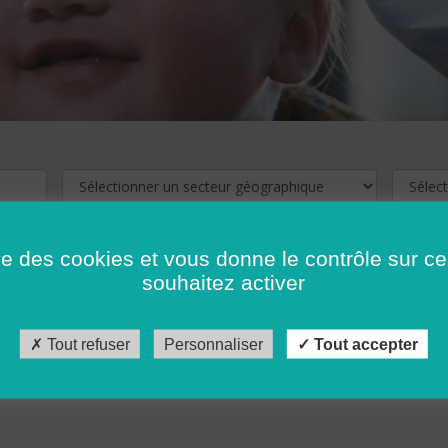
ise des cookies et vous donne le contrôle sur 
souhaitez activer
cliquez ici !
Pour voir les offres d'emploi de votre département,
Tout refuser
Personnaliser
Tout accepter
récédent
…
10
11
12
13
14
15