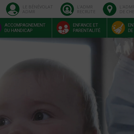
LE BÉNÉVOLAT
L'ADMR
L'ADM
ADMR
RECRUTE
DE CH
ACCOMPAGNEMENT
ENFANCE ET
EN
DU HANDICAP
PARENTALITÉ
DE