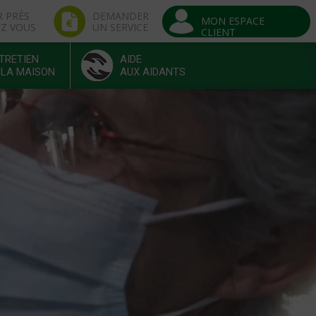
R PRÈS
DEMANDER
MON ESPACE
EZ VOUS
UN SERVICE
CLIENT
TRETIEN
AIDE
 LA MAISON
AUX AIDANTS