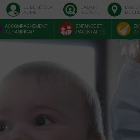
LE BÉNÉVOLAT
L'ADMR
L'ADM
ADMR
RECRUTE
DE CH
ACCOMPAGNEMENT
ENFANCE ET
EN
DU HANDICAP
PARENTALITÉ
DE