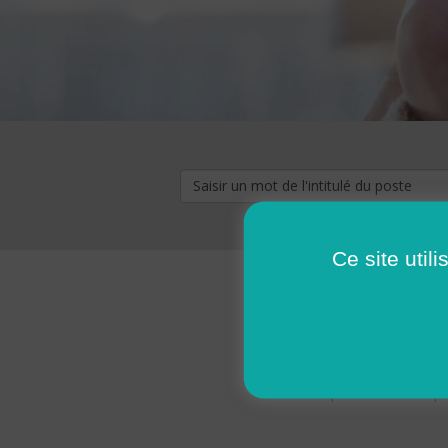
Ce site util
« premier
‹ p
Pages