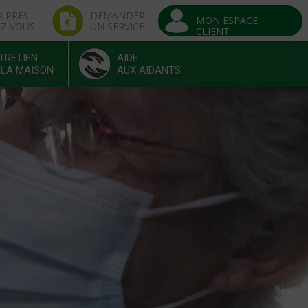
R PRÈS
DEMANDER
MON ESPACE
EZ VOUS
UN SERVICE
CLIENT
TRETIEN
AIDE
 LA MAISON
AUX AIDANTS