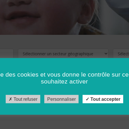
ise des cookies et vous donne le contrôle sur 
souhaitez activer
cliquez ici !
Pour voir les offres d'emploi de votre département,
Tout refuser
Personnaliser
Tout accepter
récédent
…
10
11
12
13
14
15