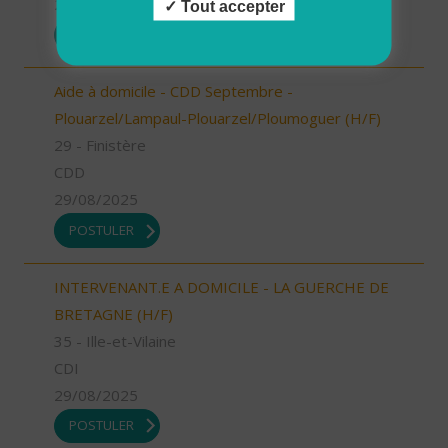
29/08/2025
Tout accepter
POSTULER
Aide à domicile - CDD Septembre -
Plouarzel/Lampaul-Plouarzel/Ploumoguer (H/F)
29 - Finistère
CDD
29/08/2025
POSTULER
INTERVENANT.E A DOMICILE - LA GUERCHE DE
BRETAGNE (H/F)
35 - Ille-et-Vilaine
CDI
29/08/2025
POSTULER