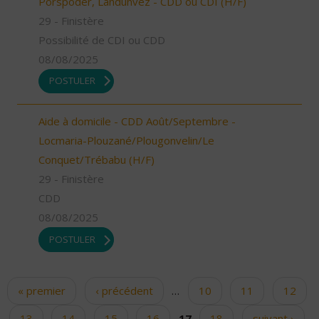
Porspoder, Landunvez - CDD ou CDI (H/F)
29 - Finistère
Possibilité de CDI ou CDD
08/08/2025
POSTULER
Aide à domicile - CDD Août/Septembre -
Locmaria-Plouzané/Plougonvelin/Le
Conquet/Trébabu (H/F)
29 - Finistère
CDD
08/08/2025
POSTULER
« premier
‹ précédent
…
10
11
12
Pages
13
14
15
16
17
18
suivant ›