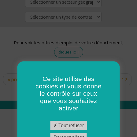
Pour voir les offres d'emploi de votre département,
cliquez ici !
Ce site utilise des
« premier
‹ précédent
…
10
11
12
Pages
cookies et vous donne
13
14
15
16
17
18
le contrôle sur ceux
que vous souhaitez
activer
Qui sommes nous
Tout refuser
Académie ADMR