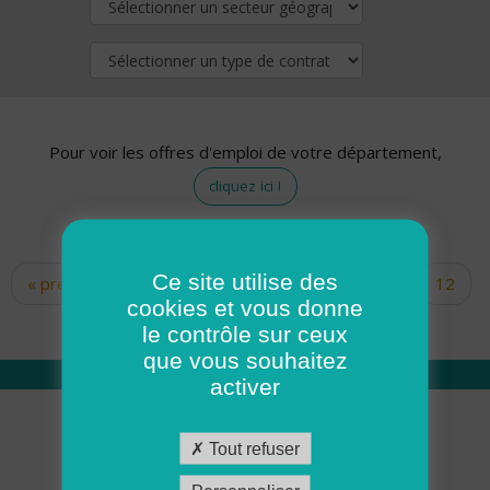
Pour voir les offres d'emploi de votre département,
cliquez ici !
Ce site utilise des
« premier
‹ précédent
…
10
11
12
Pages
cookies et vous donne
13
14
15
16
17
18
le contrôle sur ceux
que vous souhaitez
activer
Qui sommes nous
Tout refuser
Académie ADMR