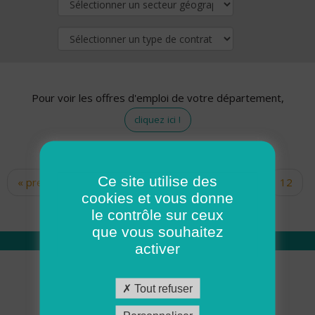
Pour voir les offres d'emploi de votre département,
cliquez ici !
Ce site utilise des
« premier
‹ précédent
…
10
11
12
Pages
cookies et vous donne
13
14
15
16
17
18
le contrôle sur ceux
que vous souhaitez
activer
Qui sommes nous
Tout refuser
Académie ADMR