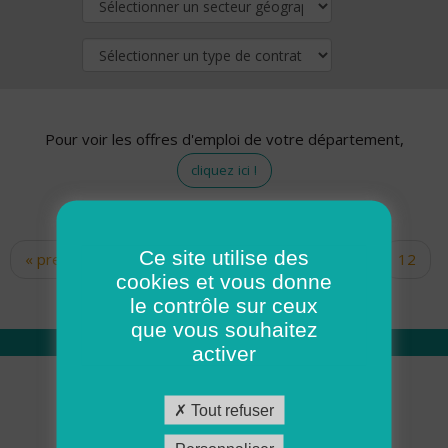
Pour voir les offres d'emploi de votre département,
cliquez ici !
Ce site utilise des
« premier
‹ précédent
…
10
11
12
Pages
cookies et vous donne
13
14
15
16
17
18
le contrôle sur ceux
que vous souhaitez
activer
Qui sommes nous
Tout refuser
Académie ADMR