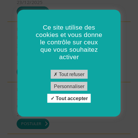
23/12/2025
POSTULER
Ce site utilise des
INTERVENANT.E A DOMICILE - MARTIGNE-
cookies et vous donne
RETIERS (H/F)
le contrôle sur ceux
35 - Ille-et-Vilaine
que vous souhaitez
Possibilité de CDI ou CDD
activer
23/12/2025
POSTULER
Tout refuser
Personnaliser
Intervenant à Domicile sur ROSCOFF (H/F)
29 - Finistère
Tout accepter
CDD
22/12/2025
POSTULER