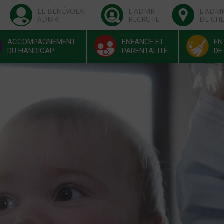
LE BÉNÉVOLAT
L'ADMR
L'ADM
ADMR
RECRUTE
DE CH
ACCOMPAGNEMENT
ENFANCE ET
EN
DU HANDICAP
PARENTALITÉ
DE