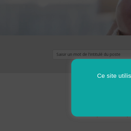
Ce site util
« premier
‹ p
Pages