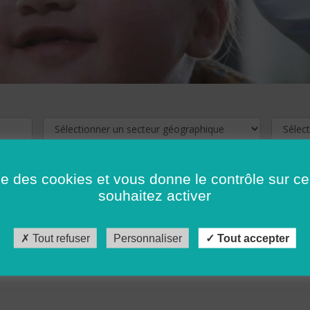
ise des cookies et vous donne le contrôle sur 
souhaitez activer
cliquez ici !
Pour voir les offres d'emploi de votre département,
Tout refuser
Personnaliser
Tout accepter
récédent
…
10
11
12
13
14
15