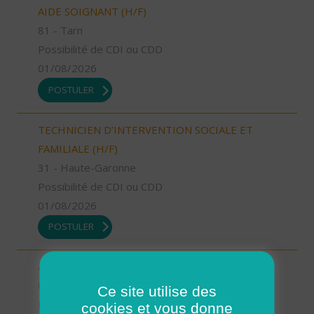
AIDE SOIGNANT (H/F)
81 - Tarn
Possibilité de CDI ou CDD
01/08/2026
POSTULER
TECHNICIEN D’INTERVENTION SOCIALE ET
FAMILIALE (H/F)
31 - Haute-Garonne
Possibilité de CDI ou CDD
01/08/2026
POSTULER
AIDE SOIGNANT (H/F)
04 - Alpes-de-Haute-Provence
Ce site utilise des
Possibilité de CDI ou CDD
cookies et vous donne