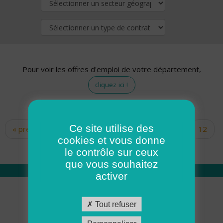
Pour voir les offres d'emploi de votre département,
cliquez ici !
Ce site utilise des
« premier
‹ précédent
…
10
11
12
Pages
cookies et vous donne
13
14
15
16
17
18
le contrôle sur ceux
que vous souhaitez
activer
Qui sommes nous
Tout refuser
Académie ADMR