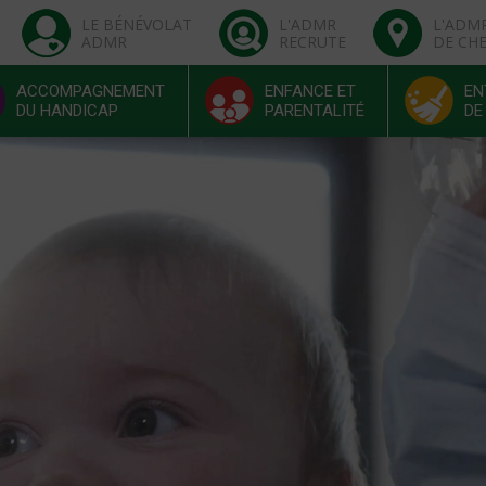
LE BÉNÉVOLAT
L'ADMR
L'ADM
ADMR
RECRUTE
DE CH
ACCOMPAGNEMENT
ENFANCE ET
EN
DU HANDICAP
PARENTALITÉ
DE