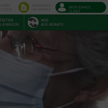
R PRÈS
DEMANDER
MON ESPACE
EZ VOUS
UN SERVICE
CLIENT
TRETIEN
AIDE
 LA MAISON
AUX AIDANTS