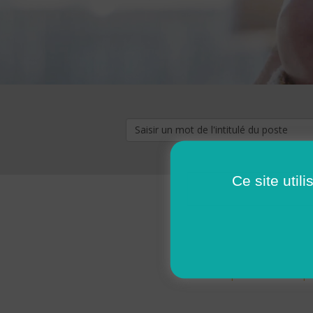
Ce site util
« premier
‹ p
Pages