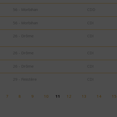
56 - Morbihan
CDD
56 - Morbihan
CDI
26 - Drôme
CDI
26 - Drôme
CDI
26 - Drôme
CDI
29 - Finistère
CDI
7
8
9
10
11
12
13
14
15