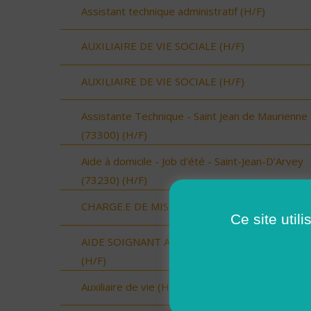
Assistant technique administratif (H/F)
AUXILIAIRE DE VIE SOCIALE (H/F)
AUXILIAIRE DE VIE SOCIALE (H/F)
Assistante Technique - Saint Jean de Maurienne
(73300) (H/F)
Aide à domicile - Job d'été - Saint-Jean-D'Arvey
(73230) (H/F)
CHARGE.E DE MISSION (H/F)
Ce site util
AIDE SOIGNANT A DOMICILE SECTEUR VAUVE
(H/F)
Auxiliaire de vie (H/F)