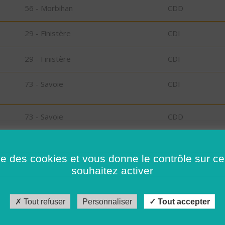
56 - Morbihan
CDD
29 - Finistère
CDI
29 - Finistère
CDI
73 - Savoie
CDI
73 - Savoie
CDD
26 - Drôme
CDD
ise des cookies et vous donne le contrôle sur 
souhaitez activer
RT
30 - Gard
CDI
Tout refuser
Personnaliser
Tout accepter
56 - Morbihan
CDI