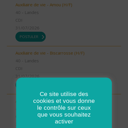
Auxiliaire de vie - Amou (H/F)
40 - Landes
CDI
31/07/2026
POSTULER
Auxiliaire de vie - Biscarrosse (H/F)
40 - Landes
CDI
31/07/2026
POSTULER
Ce site utilise des
cookies et vous donne
Auxiliaire de vie - Oeyreluy (H/F)
le contrôle sur ceux
40 - Landes
que vous souhaitez
CDI
activer
31/07/2026