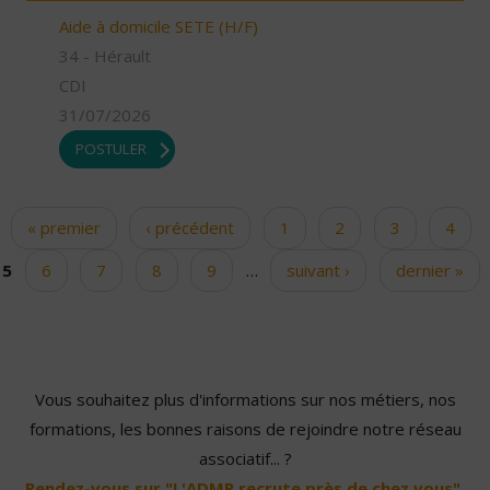
Aide à domicile SETE (H/F)
34 - Hérault
CDI
31/07/2026
POSTULER
« premier
‹ précédent
1
2
3
4
Pages
5
6
7
8
9
…
suivant ›
dernier »
Vous souhaitez plus d'informations sur nos métiers, nos
formations, les bonnes raisons de rejoindre notre réseau
associatif... ?
Rendez-vous sur "L'ADMR recrute près de chez vous".