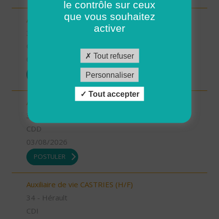
le contrôle sur ceux
que vous souhaitez
Auxiliaire de vie GANGES (H/F)
activer
34 - Hérault
CDI
Tout refuser
03/08/2026
POSTULER
Personnaliser
Tout accepter
Aide à domicile CASTRIES (H/F)
34 - Hérault
CDD
03/08/2026
POSTULER
Auxiliaire de vie CASTRIES (H/F)
34 - Hérault
CDI