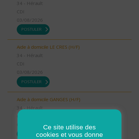
34 - Hérault
CDI
03/08/2026
POSTULER
Aide à domicile LE CRES (H/F)
34 - Hérault
CDI
03/08/2026
POSTULER
Aide à domicile GANGES (H/F)
34 - Hérault
CDD
03/08/2026
Ce site utilise des
cookies et vous donne
POSTULER