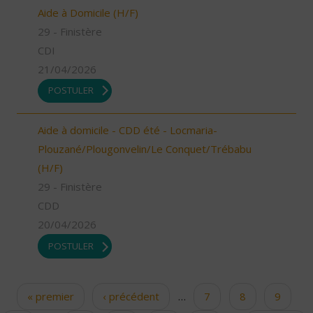
Aide à Domicile (H/F)
29 - Finistère
CDI
21/04/2026
POSTULER
Aide à domicile - CDD été - Locmaria-
Plouzané/Plougonvelin/Le Conquet/Trébabu
(H/F)
29 - Finistère
CDD
20/04/2026
POSTULER
« premier
‹ précédent
…
7
8
9
Pages