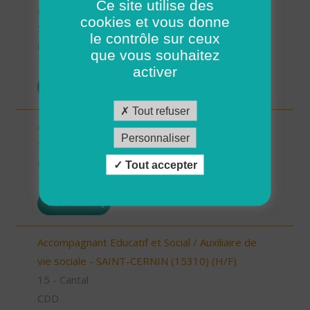
Ce site utilise des
Auxiliaire de vie (H/F)
cookies et vous donne
56 - Morbihan
le contrôle sur ceux
CDI
que vous souhaitez
19/05/2026
activer
POSTULER
Tout refuser
Aide à domicile (H/F)
Personnaliser
56 - Morbihan
CDI
Tout accepter
18/05/2026
POSTULER
Accompagnant Educatif et Social / Auxiliaire de
vie sociale - SAINT-CERNIN (15310) (H/F)
15 - Cantal
CDD