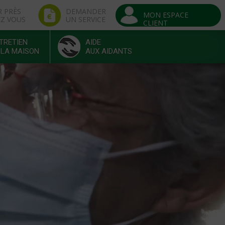
R PRÈS
DEMANDER
MON ESPACE
EZ VOUS
UN SERVICE
CLIENT
TRETIEN
AIDE
 LA MAISON
AUX AIDANTS