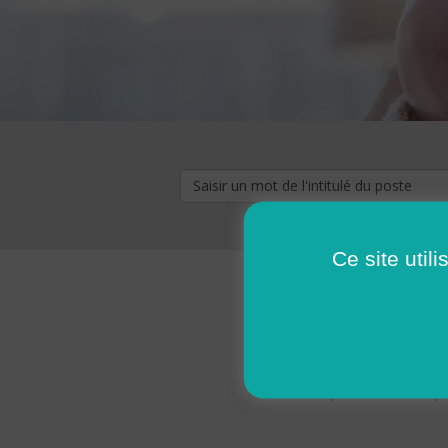
Ce site util
« premier
‹ p
Pages