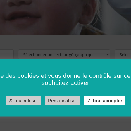
ise des cookies et vous donne le contrôle sur 
souhaitez activer
cliquez ici !
Pour voir les offres d'emploi de votre département,
Tout refuser
Personnaliser
Tout accepter
récédent
…
10
11
12
13
14
15