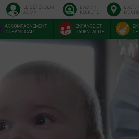
LE BÉNÉVOLAT
L'ADMR
L'ADM
ADMR
RECRUTE
DE CH
ACCOMPAGNEMENT
ENFANCE ET
EN
DU HANDICAP
PARENTALITÉ
DE