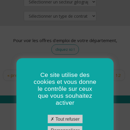
Pour voir les offres d'emploi de votre département,
cliquez ici !
Ce site utilise des
« premier
‹ précédent
…
10
11
12
Pages
cookies et vous donne
13
14
15
16
17
18
le contrôle sur ceux
que vous souhaitez
activer
Qui sommes nous
Tout refuser
Académie ADMR