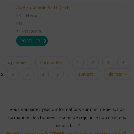
Aide à domicile SETE (H/F)
34 - Hérault
CDI
31/07/2026
POSTULER
« premier
‹ précédent
1
2
3
4
Pages
5
6
7
8
9
…
suivant ›
dernier »
Vous souhaitez plus d'informations sur nos métiers, nos
formations, les bonnes raisons de rejoindre notre réseau
associatif... ?
Rendez-vous sur "L'ADMR recrute près de chez vous".