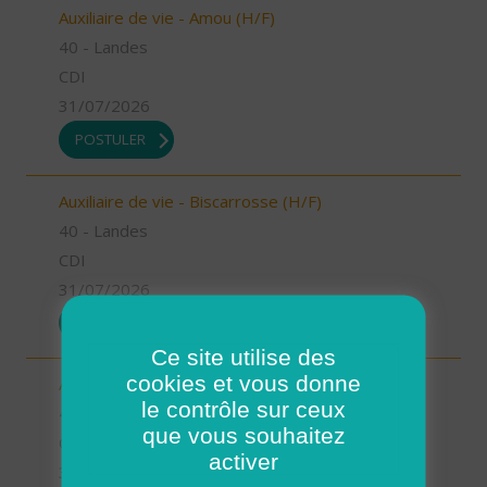
Auxiliaire de vie - Amou (H/F)
40 - Landes
CDI
31/07/2026
POSTULER
Auxiliaire de vie - Biscarrosse (H/F)
40 - Landes
CDI
31/07/2026
POSTULER
Ce site utilise des
cookies et vous donne
Auxiliaire de vie - Oeyreluy (H/F)
le contrôle sur ceux
40 - Landes
que vous souhaitez
CDI
activer
31/07/2026