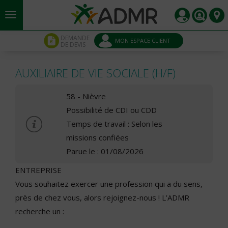
Aller au contenu principal
Panneau de gestion des cookies
DEMANDE
MON ESPACE CLIENT
DE DEVIS
AUXILIAIRE DE VIE SOCIALE (H/F)
58 - Nièvre
Possibilité de CDI ou CDD
Temps de travail : Selon les
missions confiées
Parue le : 01/08/2026
ENTREPRISE
Vous souhaitez exercer une profession qui a du sens,
près de chez vous, alors rejoignez-nous ! L’ADMR
recherche un :