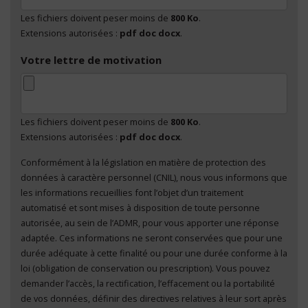
Les fichiers doivent peser moins de
800 Ko
.
Extensions autorisées :
pdf doc docx
.
Votre lettre de motivation
Les fichiers doivent peser moins de
800 Ko
.
Extensions autorisées :
pdf doc docx
.
Conformément à la législation en matière de protection des
En cliquant sur "Envoyer", je consens au traitement
données à caractère personnel (CNIL), nous vous informons que
de mes données à caractère personnel
*
les informations recueillies font l’objet d’un traitement
automatisé et sont mises à disposition de toute personne
autorisée, au sein de l’ADMR, pour vous apporter une réponse
adaptée. Ces informations ne seront conservées que pour une
durée adéquate à cette finalité ou pour une durée conforme à la
loi (obligation de conservation ou prescription). Vous pouvez
demander l’accès, la rectification, l’effacement ou la portabilité
de vos données, définir des directives relatives à leur sort après