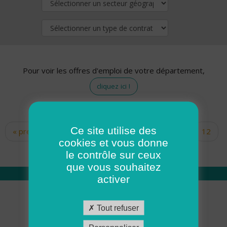
Pour voir les offres d'emploi de votre département,
cliquez ici !
Ce site utilise des
« premier
‹ précédent
…
10
11
12
Pages
cookies et vous donne
13
14
15
16
17
18
le contrôle sur ceux
que vous souhaitez
activer
Qui sommes nous
Tout refuser
Académie ADMR