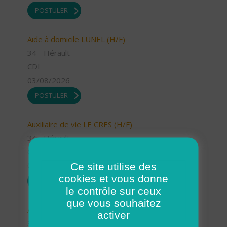
POSTULER
Aide à domicile LUNEL (H/F)
34 - Hérault
CDI
03/08/2026
POSTULER
Auxiliaire de vie LE CRES (H/F)
34 - Hérault
CDI
Ce site utilise des
03/08/2026
cookies et vous donne
POSTULER
le contrôle sur ceux
que vous souhaitez
Aide à domicile LE CRES (H/F)
activer
34 - Hérault