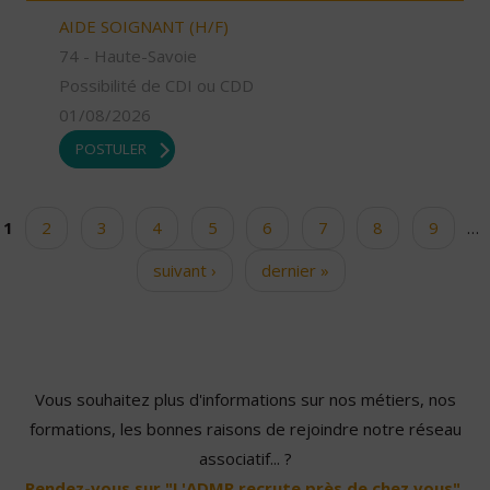
AIDE SOIGNANT (H/F)
74 - Haute-Savoie
Possibilité de CDI ou CDD
01/08/2026
POSTULER
1
2
3
4
5
6
7
8
9
…
Pages
suivant ›
dernier »
Vous souhaitez plus d'informations sur nos métiers, nos
formations, les bonnes raisons de rejoindre notre réseau
associatif... ?
Rendez-vous sur "L'ADMR recrute près de chez vous".