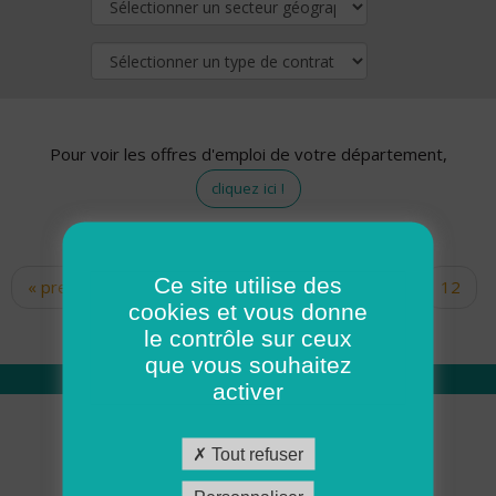
Pour voir les offres d'emploi de votre département,
cliquez ici !
Ce site utilise des
« premier
‹ précédent
…
10
11
12
Pages
cookies et vous donne
13
14
15
16
17
18
le contrôle sur ceux
que vous souhaitez
activer
Qui sommes nous
Tout refuser
Académie ADMR