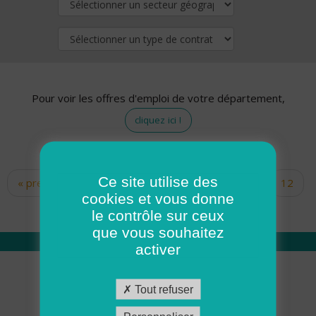
Pour voir les offres d'emploi de votre département,
cliquez ici !
Ce site utilise des
« premier
‹ précédent
…
10
11
12
Pages
cookies et vous donne
13
14
15
16
17
18
le contrôle sur ceux
que vous souhaitez
activer
Qui sommes nous
Tout refuser
Académie ADMR