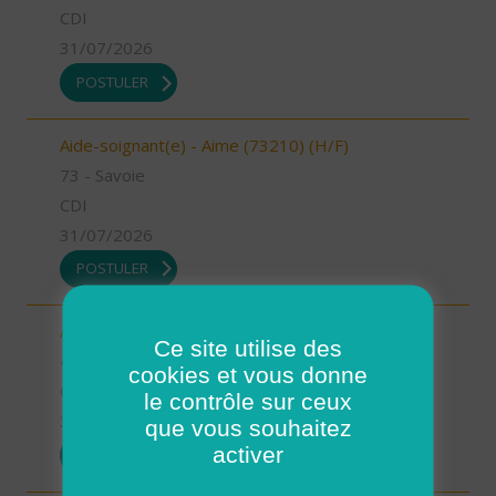
CDI
31/07/2026
POSTULER
Aide-soignant(e) - Aime (73210) (H/F)
73 - Savoie
CDI
31/07/2026
POSTULER
Auxiliaire de vie - Mimizan (H/F)
Ce site utilise des
40 - Landes
cookies et vous donne
CDI
le contrôle sur ceux
31/07/2026
que vous souhaitez
activer
POSTULER