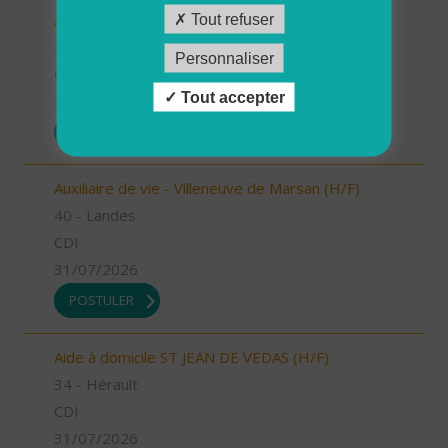
Auxiliaire de vie - Labouheyre (H/F)
Tout refuser
40 - Landes
Personnaliser
CDI
Tout accepter
31/07/2026
POSTULER
Auxiliaire de vie - Villeneuve de Marsan (H/F)
40 - Landes
CDI
31/07/2026
POSTULER
Aide à domicile ST JEAN DE VEDAS (H/F)
34 - Hérault
CDI
31/07/2026