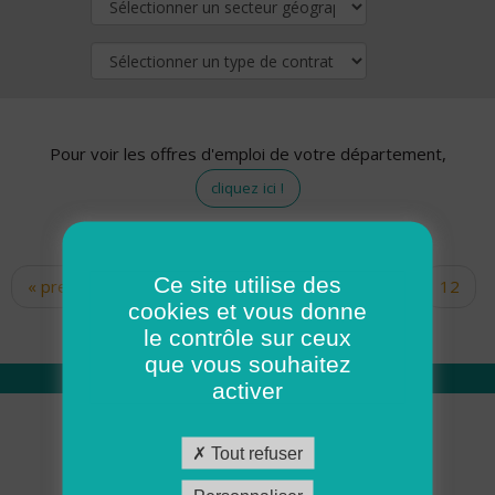
Pour voir les offres d'emploi de votre département,
cliquez ici !
Ce site utilise des
« premier
‹ précédent
…
10
11
12
Pages
cookies et vous donne
13
14
15
16
17
18
le contrôle sur ceux
que vous souhaitez
activer
Qui sommes nous
Tout refuser
Académie ADMR