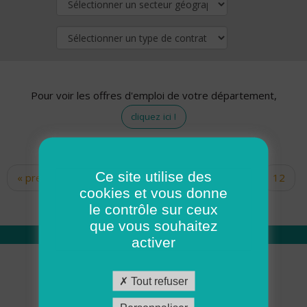
Pour voir les offres d'emploi de votre département,
cliquez ici !
Ce site utilise des
« premier
‹ précédent
…
10
11
12
Pages
cookies et vous donne
13
14
15
16
17
18
le contrôle sur ceux
que vous souhaitez
activer
Qui sommes nous
Tout refuser
Académie ADMR