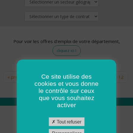
Pour voir les offres d'emploi de votre département,
cliquez ici !
Ce site utilise des
« premier
‹ précédent
…
10
11
12
Pages
cookies et vous donne
13
14
15
16
17
18
le contrôle sur ceux
que vous souhaitez
activer
Qui sommes nous
Tout refuser
Académie ADMR