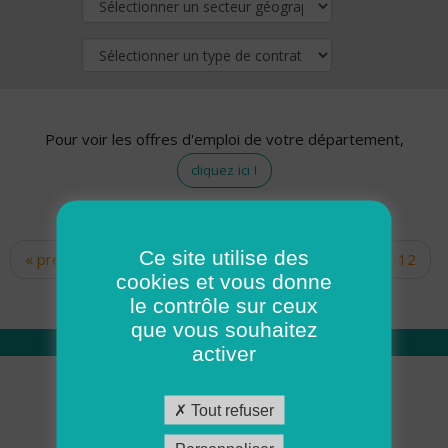
Pour voir les offres d'emploi de votre département,
cliquez ici !
Ce site utilise des
« premier
‹ précédent
…
10
11
12
Pages
cookies et vous donne
13
14
15
16
17
18
le contrôle sur ceux
que vous souhaitez
activer
Qui sommes nous
Tout refuser
Académie ADMR