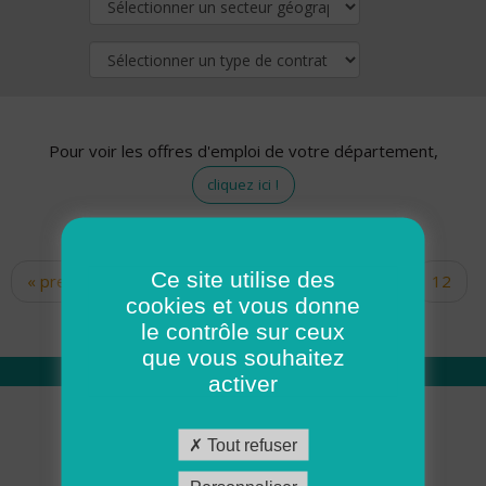
Pour voir les offres d'emploi de votre département,
cliquez ici !
Ce site utilise des
« premier
‹ précédent
…
10
11
12
Pages
cookies et vous donne
13
14
15
16
17
18
le contrôle sur ceux
que vous souhaitez
activer
Qui sommes nous
Tout refuser
Académie ADMR