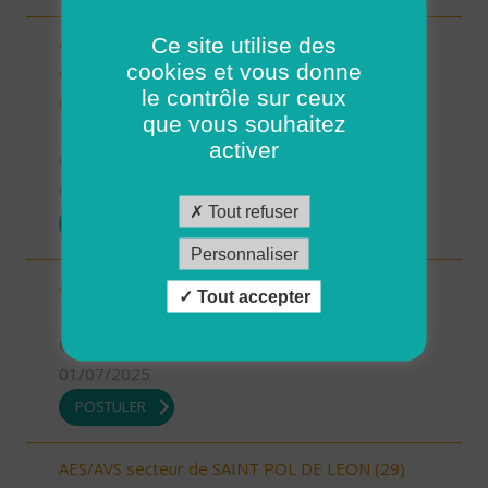
Ce site utilise des
Auxiliaire de Vie Sociale/Accompagnant Educatif
cookies et vous donne
et Social à domicile - Secteur de Guipavas - CDI
le contrôle sur ceux
(H/F)
que vous souhaitez
29 - Finistère
activer
CDI
01/07/2025
Tout refuser
POSTULER
Personnaliser
Aide à domicile - Secteur de Guipavas (H/F)
Tout accepter
29 - Finistère
CDI
01/07/2025
POSTULER
AES/AVS secteur de SAINT POL DE LEON (29)