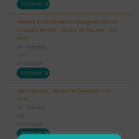
POSTULER
Auxiliaire de Vie Sociale/Accompagnant Educatif
et Social à domicile - Secteur de Plouzané - CDI
(H/F)
29 - Finistère
CDI
01/07/2025
POSTULER
Aide à domicile - Secteur de Gouesnou - CDI
(H/F)
29 - Finistère
CDI
01/07/2025
POSTULER