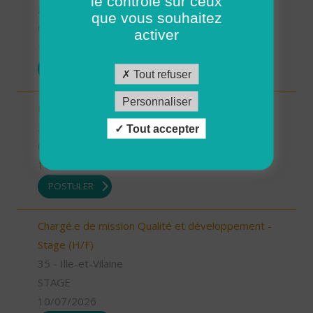
le contrôle sur ceux
26 - Drôme
que vous souhaitez
CDD
activer
13/07/2026
POSTULER
Tout refuser
Personnaliser
Infirmier référent (H/F)
26 - Drôme
Tout accepter
CDI
10/07/2026
POSTULER
Chargé.e de mission Qualité et développement -
Stage (H/F)
35 - Ille-et-Vilaine
STAGE
10/07/2026