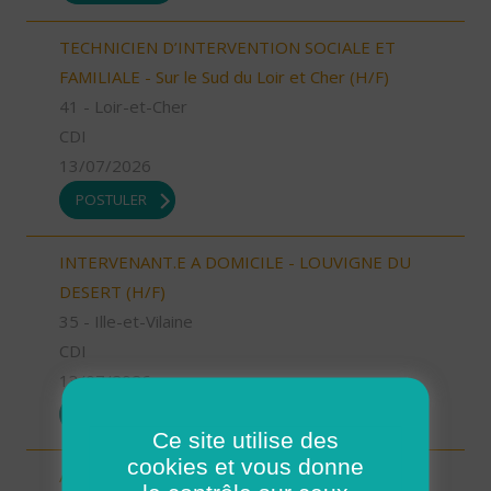
TECHNICIEN D’INTERVENTION SOCIALE ET
FAMILIALE - Sur le Sud du Loir et Cher (H/F)
41 - Loir-et-Cher
CDI
13/07/2026
POSTULER
INTERVENANT.E A DOMICILE - LOUVIGNE DU
DESERT (H/F)
35 - Ille-et-Vilaine
CDI
13/07/2026
POSTULER
Ce site utilise des
cookies et vous donne
Aide à domicile Cléon d'Andran (H/F)