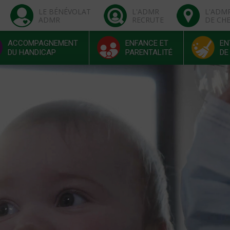
LE BÉNÉVOLAT
L'ADMR
L'ADM
ADMR
RECRUTE
DE CH
ACCOMPAGNEMENT
ENFANCE ET
EN
DU HANDICAP
PARENTALITÉ
DE