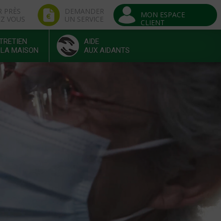
R PRÈS
DEMANDER
MON ESPACE
EZ VOUS
UN SERVICE
CLIENT
TRETIEN
AIDE
 LA MAISON
AUX AIDANTS