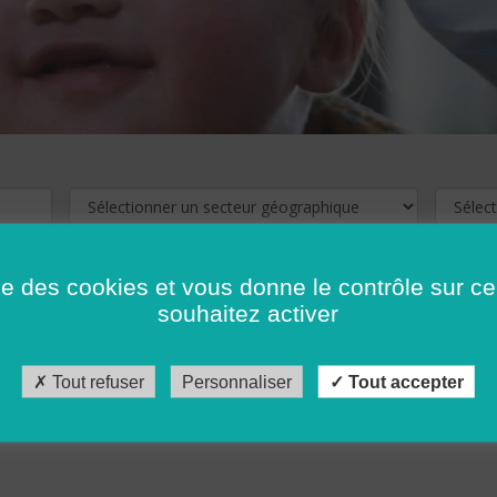
ise des cookies et vous donne le contrôle sur 
souhaitez activer
cliquez ici !
Pour voir les offres d'emploi de votre département,
Tout refuser
Personnaliser
Tout accepter
récédent
…
10
11
12
13
14
15