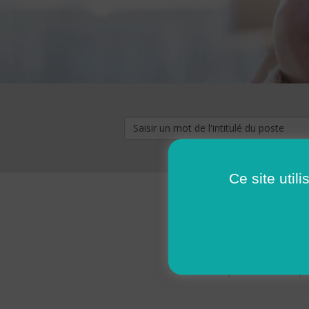
Ce site util
« premier
‹ p
Pages