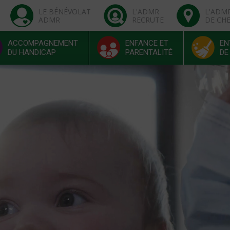
LE BÉNÉVOLAT
L'ADMR
L'ADM
ADMR
RECRUTE
DE CH
ACCOMPAGNEMENT
ENFANCE ET
EN
DU HANDICAP
PARENTALITÉ
DE