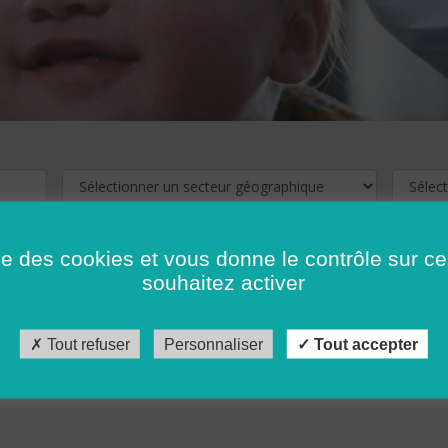
ise des cookies et vous donne le contrôle sur 
souhaitez activer
cliquez ici !
Pour voir les offres d'emploi de votre département,
Tout refuser
Personnaliser
Tout accepter
récédent
…
10
11
12
13
14
15