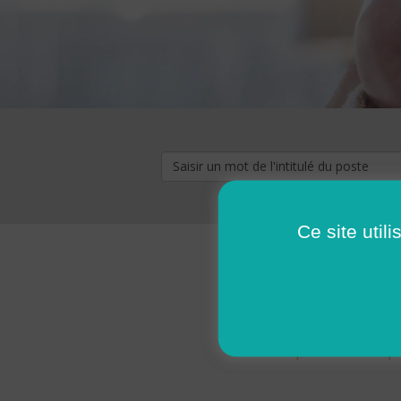
Ce site util
« premier
‹ p
Pages