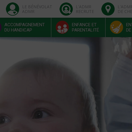
LE BÉNÉVOLAT
L'ADMR
L'ADM
ADMR
RECRUTE
DE CH
ACCOMPAGNEMENT
ENFANCE ET
EN
DU HANDICAP
PARENTALITÉ
DE