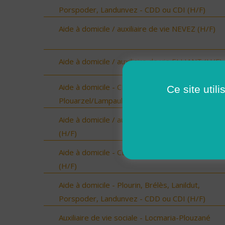
Porspoder, Landunvez - CDD ou CDI (H/F)
Aide à domicile / auxiliaire de vie NEVEZ (H/F)
Aide à domicile / auxiliaire de vie ELLIANT (H/F)
Aide à domicile - CDD Août/Septembre -
Ce site util
Plouarzel/Lampaul-Plouarzel/Ploumoguer (H/F)
Aide à domicile / auxiliaire de vie PONT-AVEN
(H/F)
Aide à domicile - CDD Août/Septembre - St Ren
(H/F)
Aide à domicile - Plourin, Brélès, Lanildut,
Porspoder, Landunvez - CDD ou CDI (H/F)
Auxiliaire de vie sociale - Locmaria-Plouzané