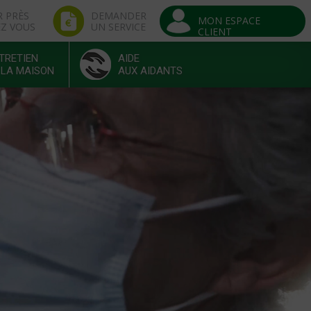
R PRÈS
DEMANDER
MON ESPACE
EZ VOUS
UN SERVICE
CLIENT
TRETIEN
AIDE
 LA MAISON
AUX AIDANTS