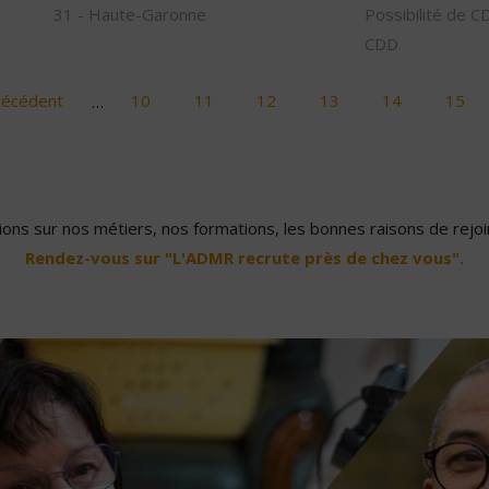
31 - Haute-Garonne
Possibilité de C
CDD
récédent
…
10
11
12
13
14
15
ons sur nos métiers, nos formations, les bonnes raisons de rejoin
Rendez-vous sur "L'ADMR recrute près de chez vous".