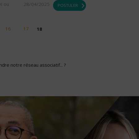
DI ou
28/04/2025
POSTULER
16
17
18
dre notre réseau associatif... ?