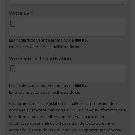
Votre CV
*
Les fichiers doivent peser moins de
800 Ko
.
Extensions autorisées :
pdf doc docx
.
Votre lettre de motivation
Les fichiers doivent peser moins de
800 Ko
.
Extensions autorisées :
pdf doc docx
.
Conformément à la législation en matière de protection des
En cliquant sur "Envoyer", je consens au traitement
données à caractère personnel (CNIL), nous vous informons que
de mes données à caractère personnel
*
les informations recueillies font l’objet d’un traitement
automatisé et sont mises à disposition de toute personne
autorisée, au sein de l’ADMR, pour vous apporter une réponse