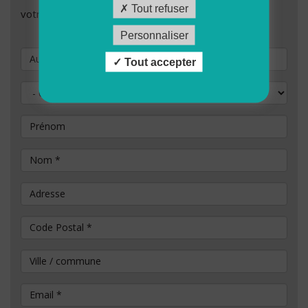
Tout refuser
votre demande de candidature.
Personnaliser
Vous souhaitez postuler au poste de
Tout accepter
Civilité
Prénom
Nom
*
Adresse
Code Postal
*
Ville / commune
Email
*