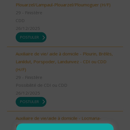
Plouarzel/Lampaul-Plouarzel/Ploumoguer (H/F)
29 - Finistère
CDD
26/12/2025
POSTULER
Auxiliaire de vie/ aide à domicile - Plourin, Brélès,
Lanildut, Porspoder, Landunvez - CDI ou CDD
(H/F)
29 - Finistère
Possibilité de CDI ou CDD
26/12/2025
POSTULER
Auxiliaire de vie/aide à domicile - Locmaria-
Plouzané /Plougonvelin/Le Conquet/Trébabu -