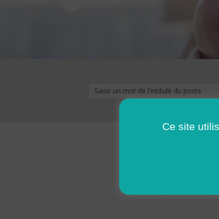
Ce site util
« premier
‹ p
Pages