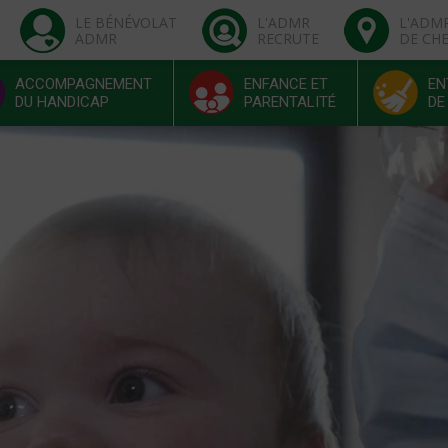
LE BÉNÉVOLAT
L'ADMR
L'ADM
ADMR
RECRUTE
DE CH
ACCOMPAGNEMENT
ENFANCE ET
EN
DU HANDICAP
PARENTALITÉ
DE