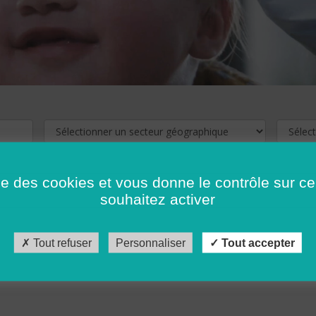
ise des cookies et vous donne le contrôle sur 
souhaitez activer
cliquez ici !
Pour voir les offres d'emploi de votre département,
Tout refuser
Personnaliser
Tout accepter
récédent
…
10
11
12
13
14
15