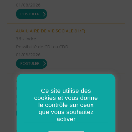
01/08/2026
POSTULER
AUXILIAIRE DE VIE SOCIALE (H/F)
36 - Indre
Possibilité de CDI ou CDD
01/08/2026
POSTULER
AUXILIAIRE DE VIE SOCIALE (H/F)
08 - Ardennes
Ce site utilise des
Possibilité de CDI ou CDD
cookies et vous donne
le contrôle sur ceux
01/08/2026
que vous souhaitez
POSTULER
activer
AIDE SOIGNANT (H/F)