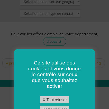
Pour voir les offres d'emploi de votre département,
cliquez ici !
Ce site utilise des
« premier
‹ précédent
…
10
11
12
Pages
cookies et vous donne
13
14
15
16
17
18
le contrôle sur ceux
que vous souhaitez
activer
Qui sommes nous
Tout refuser
Académie ADMR