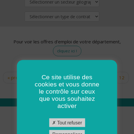
Pour voir les offres d'emploi de votre département,
cliquez ici !
Ce site utilise des
« premier
‹ précédent
…
10
11
12
Pages
cookies et vous donne
13
14
15
16
17
18
le contrôle sur ceux
que vous souhaitez
activer
Qui sommes nous
Tout refuser
Académie ADMR