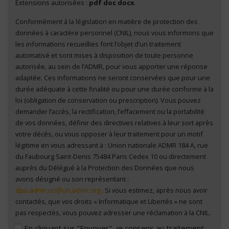
Extensions autorisées :
pdf doc docx
.
Conformément à la législation en matière de protection des
En cliquant sur "Envoyer", je consens au traitement
données à caractère personnel (CNIL), nous vous informons que
de mes données à caractère personnel
*
les informations recueillies font l’objet d’un traitement
automatisé et sont mises à disposition de toute personne
autorisée, au sein de l’ADMR, pour vous apporter une réponse
adaptée. Ces informations ne seront conservées que pour une
durée adéquate à cette finalité ou pour une durée conforme à la
loi (obligation de conservation ou prescription). Vous pouvez
demander l’accès, la rectification, l’effacement ou la portabilité
de vos données, définir des directives relatives à leur sort après
votre décès, ou vous opposer à leur traitement pour un motif
légitime en vous adressant à : Union nationale ADMR 184 A, rue
du Faubourg Saint-Denis 75484 Paris Cedex 10 ou directement
auprès du Délégué à la Protection des Données que nous
avons désigné ou son représentant :
. Si vous estimez, après nous avoir
contactés, que vos droits « Informatique et Libertés » ne sont
pas respectés, vous pouvez adresser une réclamation à la CNIL.
En cliquant sur "Envoyer", je consens au traitement