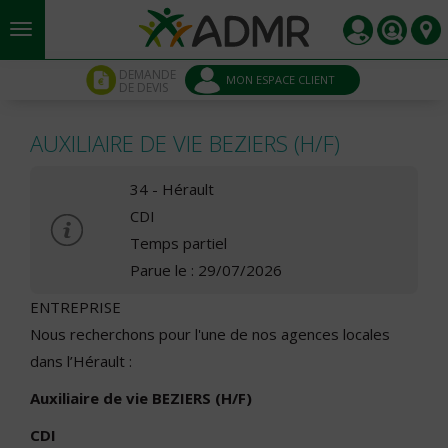
Aller au contenu principal
Panneau de gestion des cookies
DEMANDE
MON ESPACE CLIENT
DE DEVIS
AUXILIAIRE DE VIE BEZIERS (H/F)
34 - Hérault
CDI
Temps partiel
Parue le : 29/07/2026
ENTREPRISE
Nous recherchons pour l'une de nos agences locales
dans l’Hérault :
Auxiliaire de vie BEZIERS (H/F)
CDI