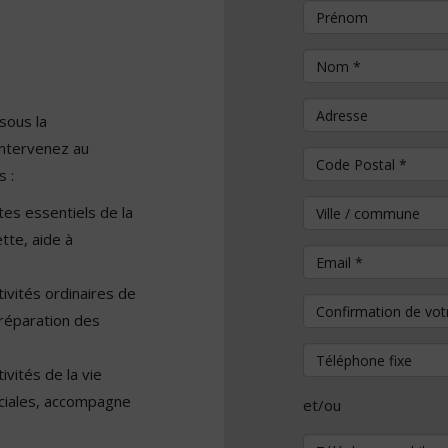
Prénom
Nom
*
Adresse
sous la
intervenez au
Code Postal
*
 :
Ville / commune
es essentiels de la
ette, aide à
Email
*
ivités ordinaires de
Confirmation de vo
préparation des
Téléphone fixe
vités de la vie
sociales, accompagne
et/ou
Téléphone mobile