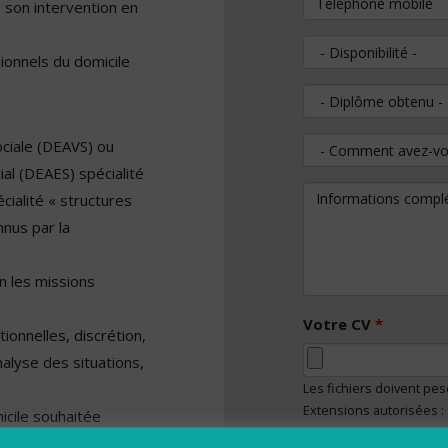
e son intervention en
Disponibilité
sionnels du domicile
Diplôme obtenu
Sociale (DEAVS) ou
Comment avez-vous
al (DEAES) spécialité
Informations comp
cialité « structures
nnus par la
 les missions
Votre CV
*
ionnelles, discrétion,
nalyse des situations,
Les fichiers doivent pe
Extensions autorisées :
icile souhaitée