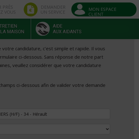
R PRÈS
DEMANDER
MON ESPACE
EZ VOUS
UN SERVICE
CLIENT
TRETIEN
AIDE
 LA MAISON
AUX AIDANTS
otre candidature, c’est simple et rapide. Il vous
formulaire ci-dessous. Sans réponse de notre part
ines, veuillez considérer que votre candidature
 champs ci-dessous afin de valider votre demande
tuler au poste de