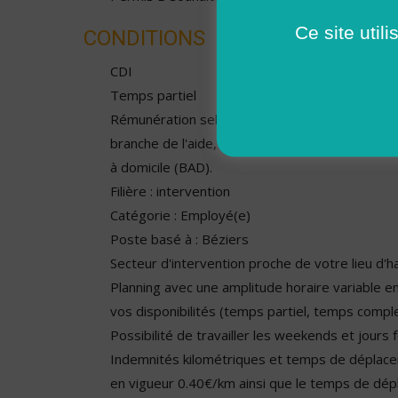
Ce site util
CONDITIONS
CDI
Temps partiel
Rémunération selon la catégorie de la conventio
branche de l'aide, de l'accompagnement, des s
à domicile (BAD).
Filière : intervention
Catégorie : Employé(e)
Poste basé à : Béziers
Secteur d'intervention proche de votre lieu d'ha
Planning avec une amplitude horaire variable e
vos disponibilités (temps partiel, temps compl
Possibilité de travailler les weekends et jours 
Indemnités kilométriques et temps de déplac
en vigueur 0.40€/km ainsi que le temps de dé