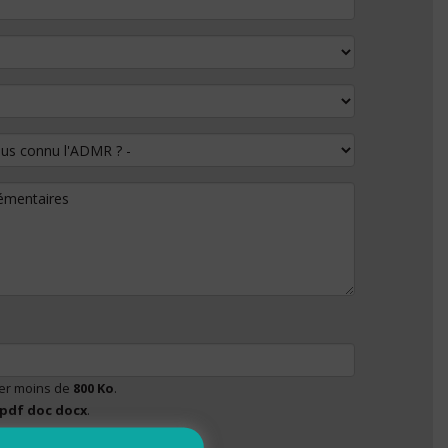
 connu l'ADMR ?
lémentaires
ser moins de
800 Ko
.
pdf doc docx
.