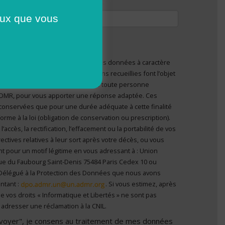
tivation
ceux que vous
ser moins de
800 Ko
.
pdf doc docx
.
lation en matière de protection des données à caractère
nvoyer", je consens au traitement de mes données à
ous informons que les informations recueillies font l’objet
el
*
 personne
’ADMR, pour vous apporter une réponse adaptée. Ces
conservées que pour une durée adéquate à cette finalité
me à la loi (obligation de conservation ou prescription).
ccès, la rectification, l’effacement ou la portabilité de vos
ectives relatives à leur sort après votre décès, ou vous
t pour un motif légitime en vous adressant à : Union
ue du Faubourg Saint-Denis 75484 Paris Cedex 10 ou
Délégué à la Protection des Données que nous avons
ntant :
. Si vous estimez, après
e vos droits « Informatique et Libertés » ne sont pas
adresser une réclamation à la CNIL.
Envoyer", je consens au traitement de mes données