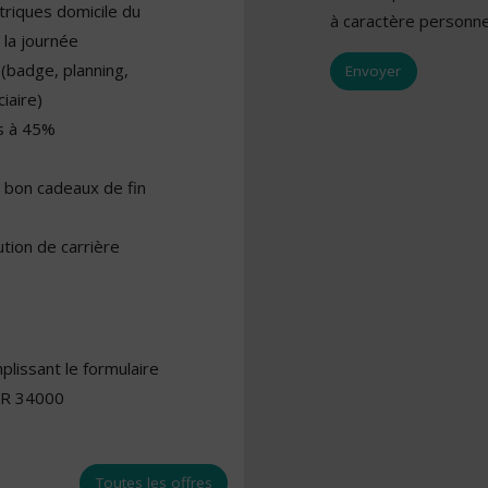
triques domicile du
à caractère personne
 la journée
 (badge, planning,
iaire)
s à 45%
 bon cadeaux de fin
tion de carrière
lissant le formulaire
IER 34000
Toutes les offres