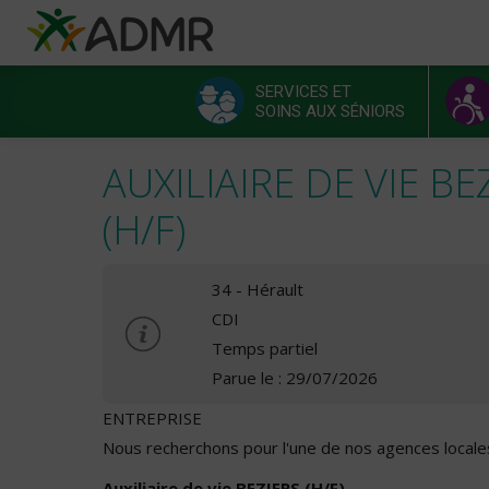
Aller au contenu principal
Panneau de gestion des cookies
SERVICES ET
SOINS AUX SÉNIORS
Menu principal
AUXILIAIRE DE VIE BE
(H/F)
34 - Hérault
CDI
Temps partiel
Parue le : 29/07/2026
ENTREPRISE
Nous recherchons pour l'une de nos agences locales
Auxiliaire de vie BEZIERS (H/F)