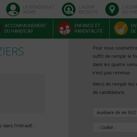
LE BÉNÉVOLAT
L'ADMR
L'ADM
ADMR
RECRUTE
DE CH
ACCOMPAGNEMENT
ENFANCE ET
EN
DU HANDICAP
PARENTALITÉ
DE
ZIERS
Pour nous soumettre v
suffit de remplir le 
dans les quatre sema
n’est pas retenue.
Merci de remplir les
de candidature.
Vous souhaitez pos
 dans l’Hérault :
Civilité