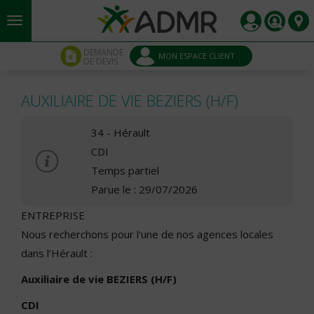
Aller au contenu principal
Panneau de gestion des cookies
DEMANDE
MON ESPACE CLIENT
DE DEVIS
AUXILIAIRE DE VIE BEZIERS (H/F)
34 - Hérault
CDI
Temps partiel
Parue le : 29/07/2026
ENTREPRISE
Nous recherchons pour l'une de nos agences locales
dans l’Hérault :
Auxiliaire de vie BEZIERS (H/F)
CDI