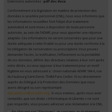
Extensions autorisées :
pdf doc docx
.
Conformément à la législation en matière de protection des
En cliquant sur "Envoyer", je consens au traitement
données à caractère personnel (CNIL), nous vous informons que
de mes données à caractère personnel
*
les informations recueillies font l’objet d’un traitement
automatisé et sont mises à disposition de toute personne
autorisée, au sein de l’ADMR, pour vous apporter une réponse
adaptée. Ces informations ne seront conservées que pour une
durée adéquate à cette finalité ou pour une durée conforme à la
loi (obligation de conservation ou prescription). Vous pouvez
demander l’accès, la rectification, l’effacement ou la portabilité
de vos données, définir des directives relatives à leur sort après
votre décès, ou vous opposer à leur traitement pour un motif
légitime en vous adressant à : Union nationale ADMR 184 A, rue
du Faubourg Saint-Denis 75484 Paris Cedex 10 ou directement
auprès du Délégué à la Protection des Données que nous
avons désigné ou son représentant :
. Si vous estimez, après nous avoir
contactés, que vos droits « Informatique et Libertés » ne sont
pas respectés, vous pouvez adresser une réclamation à la CNIL.
En cliquant sur "Envoyer", je consens au traitement